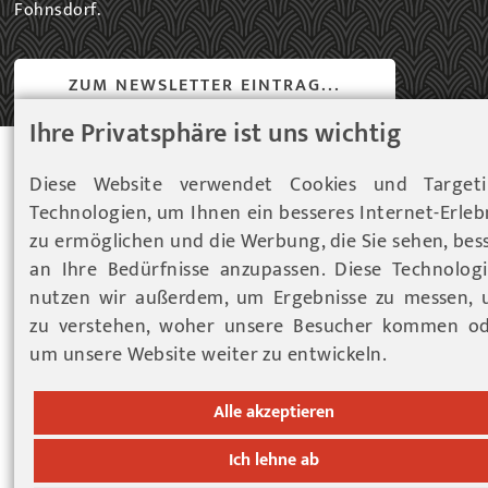
Fohnsdorf.
ZUM NEWSLETTER EINTRAG...
Ihre Privatsphäre ist uns wichtig
© 2026 Gemeinde Fohnsdorf |
Datenschutz
|
Cookies
Diese Website verwendet Cookies und Targeti
Hinweise
|
Impressum
Technologien, um Ihnen ein besseres Internet-Erleb
Werbeagentur Gössler & Sailer OG
zu ermöglichen und die Werbung, die Sie sehen, bes
an Ihre Bedürfnisse anzupassen. Diese Technolog
nutzen wir außerdem, um Ergebnisse zu messen,
zu verstehen, woher unsere Besucher kommen o
um unsere Website weiter zu entwickeln.
Alle akzeptieren
Ich lehne ab