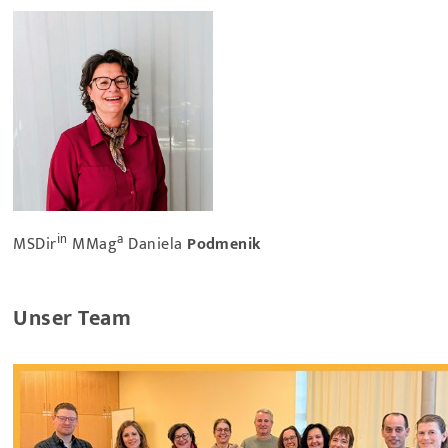
in
a
MSDir
MMag
Daniela
Podmenik
Unser Team