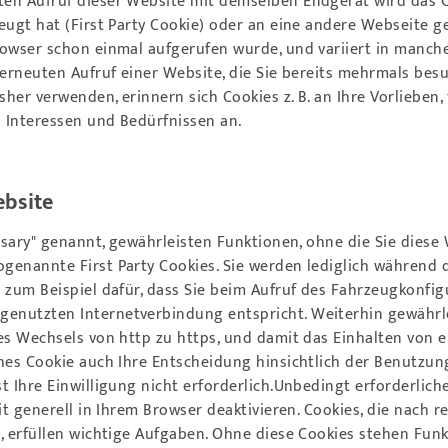
ten Aufruf dieser Website mit demselben Endgerät wird das C
ugt hat (First Party Cookie) oder an eine andere Webseite ges
owser schon einmal aufgerufen wurde, und variiert in manche
 erneuten Aufruf einer Website, die Sie bereits mehrmals be
er verwenden, erinnern sich Cookies z. B. an Ihre Vorlieben, t
 Interessen und Bedürfnissen an.
ebsite
essary" genannt, gewährleisten Funktionen, ohne die Sie diese
genannte First Party Cookies. Sie werden lediglich während
n zum Beispiel dafür, dass Sie beim Aufruf des Fahrzeugkonfi
enutzten Internetverbindung entspricht. Weiterhin gewährle
nes Wechsels von http zu https, und damit das Einhalten von
hes Cookie auch Ihre Entscheidung hinsichtlich der Benutzun
t Ihre Einwilligung nicht erforderlich.Unbedingt erforderlich
t generell in Ihrem Browser deaktivieren. Cookies, die nach r
, erfüllen wichtige Aufgaben. Ohne diese Cookies stehen Funk