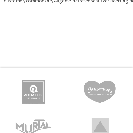
customer/common/de/AllgemeineDatenschutzerklaerung.p