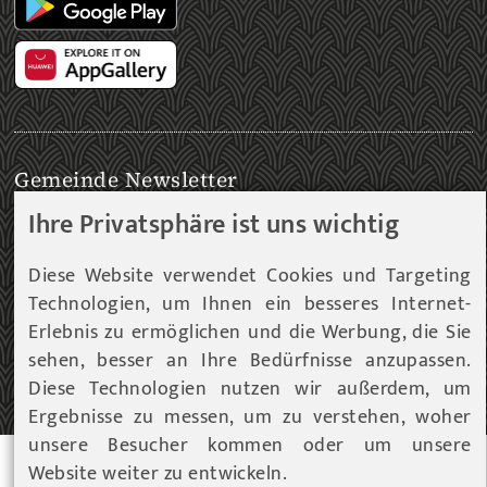
Gemeinde Newsletter
Immer am aktuellsten Informationsstand!
Ihre Privatsphäre ist uns wichtig
Unser Infoservice liefert Ihnen, in periodischen
Diese Website verwendet Cookies und Targeting
Abständen, Informationen rund um die Gemeinde
Technologien, um Ihnen ein besseres Internet-
Fohnsdorf.
Erlebnis zu ermöglichen und die Werbung, die Sie
sehen, besser an Ihre Bedürfnisse anzupassen.
Diese Technologien nutzen wir außerdem, um
ZUM NEWSLETTER EINTRAG...
Ergebnisse zu messen, um zu verstehen, woher
unsere Besucher kommen oder um unsere
Website weiter zu entwickeln.
© 2026 Gemeinde Fohnsdorf |
Datenschutz
|
Cookies