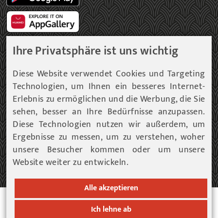
Ihre Privatsphäre ist uns wichtig
Gemeinde Newsletter
Diese Website verwendet Cookies und Targeting
Technologien, um Ihnen ein besseres Internet-
Immer am aktuellsten Informationsstand!
Erlebnis zu ermöglichen und die Werbung, die Sie
sehen, besser an Ihre Bedürfnisse anzupassen.
Unser Infoservice liefert Ihnen, in periodischen
Abständen, Informationen rund um die Gemeinde
Diese Technologien nutzen wir außerdem, um
Fohnsdorf.
Ergebnisse zu messen, um zu verstehen, woher
unsere Besucher kommen oder um unsere
Website weiter zu entwickeln.
ZUM NEWSLETTER EINTRAG...
Alle akzeptieren
© 2026 Gemeinde Fohnsdorf |
Datenschutz
|
Cookies
Ich lehne ab