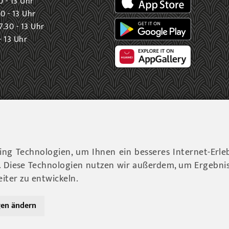
0 - 13 Uhr
0 - 13 Uhr
.30 - 13 Uhr
- 13 Uhr
ng Technologien, um Ihnen ein besseres Internet-Erle
6 Gemeinde Fohnsdorf |
Datenschutz
|
Cookies Hinweise
|
Imp
n. Diese Technologien nutzen wir außerdem, um Ergebni
ter zu entwickeln.
Werbeagentur Gössler & Sailer OG
gen ändern