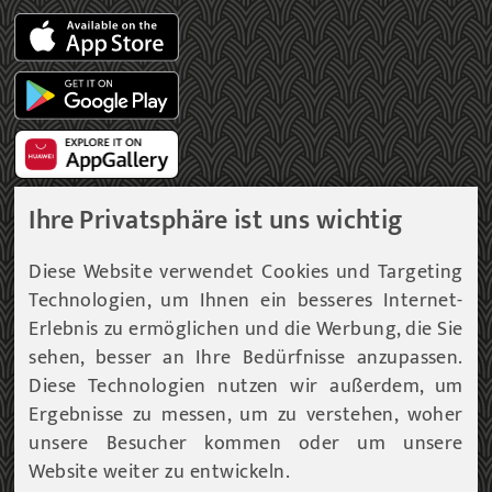
Ihre Privatsphäre ist uns wichtig
Gemeinde Newsletter
Diese Website verwendet Cookies und Targeting
Technologien, um Ihnen ein besseres Internet-
Immer am aktuellsten Informationsstand!
Erlebnis zu ermöglichen und die Werbung, die Sie
sehen, besser an Ihre Bedürfnisse anzupassen.
Unser Infoservice liefert Ihnen, in periodischen
Abständen, Informationen rund um die Gemeinde
Diese Technologien nutzen wir außerdem, um
Fohnsdorf.
Ergebnisse zu messen, um zu verstehen, woher
unsere Besucher kommen oder um unsere
Website weiter zu entwickeln.
ZUM NEWSLETTER EINTRAG...