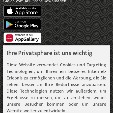
Gleich vom APP Store Downloaden
Ihre Privatsphäre ist uns wichtig
Gemeinde Newsletter
Diese Website verwendet Cookies und Targeting
Technologien, um Ihnen ein besseres Internet-
Immer am aktuellsten Informationsstand!
Erlebnis zu ermöglichen und die Werbung, die Sie
sehen, besser an Ihre Bedürfnisse anzupassen.
Unser Infoservice liefert Ihnen, in periodischen
Abständen, Informationen rund um die Gemeinde
Diese Technologien nutzen wir außerdem, um
Fohnsdorf.
Ergebnisse zu messen, um zu verstehen, woher
unsere Besucher kommen oder um unsere
Website weiter zu entwickeln.