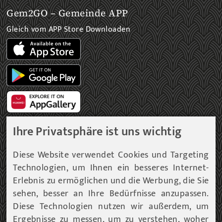
Gem2GO – Gemeinde APP
Gleich vom APP Store Downloaden
Ihre Privatsphäre ist uns wichtig
Gemeinde Newsletter
Diese Website verwendet Cookies und Targeting
Technologien, um Ihnen ein besseres Internet-
Immer am aktuellsten Informationsstand!
Erlebnis zu ermöglichen und die Werbung, die Sie
sehen, besser an Ihre Bedürfnisse anzupassen.
Unser Infoservice liefert Ihnen, in periodischen
Abständen, Informationen rund um die Gemeinde
Diese Technologien nutzen wir außerdem, um
Fohnsdorf.
Ergebnisse zu messen, um zu verstehen, woher