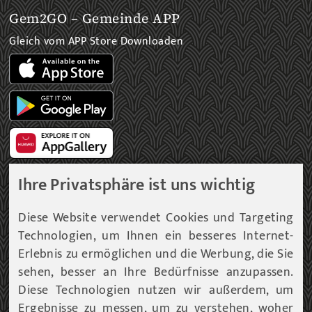
Gem2GO – Gemeinde APP
Gleich vom APP Store Downloaden
Ihre Privatsphäre ist uns wichtig
Gemeinde Newsletter
Diese Website verwendet Cookies und Targeting
Technologien, um Ihnen ein besseres Internet-
Immer am aktuellsten Informationsstand!
Erlebnis zu ermöglichen und die Werbung, die Sie
sehen, besser an Ihre Bedürfnisse anzupassen.
Unser Infoservice liefert Ihnen, in periodischen
Abständen, Informationen rund um die Gemeinde
Diese Technologien nutzen wir außerdem, um
Fohnsdorf.
Ergebnisse zu messen, um zu verstehen, woher