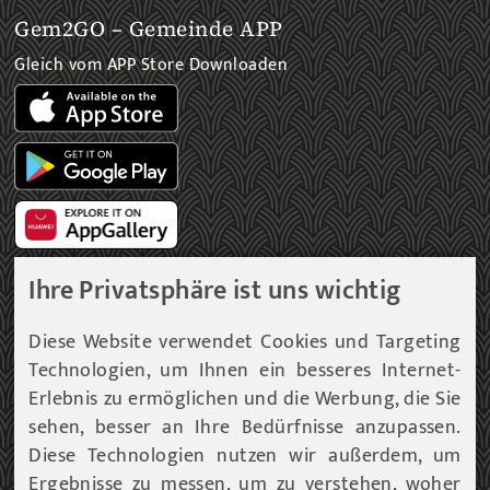
Gem2GO – Gemeinde APP
Gleich vom APP Store Downloaden
Ihre Privatsphäre ist uns wichtig
Gemeinde Newsletter
Diese Website verwendet Cookies und Targeting
Technologien, um Ihnen ein besseres Internet-
Immer am aktuellsten Informationsstand!
Erlebnis zu ermöglichen und die Werbung, die Sie
sehen, besser an Ihre Bedürfnisse anzupassen.
Unser Infoservice liefert Ihnen, in periodischen
Abständen, Informationen rund um die Gemeinde
Diese Technologien nutzen wir außerdem, um
Fohnsdorf.
Ergebnisse zu messen, um zu verstehen, woher