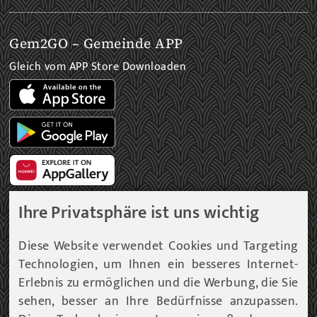
Gem2GO – Gemeinde APP
Gleich vom APP Store Downloaden
Ihre Privatsphäre ist uns wichtig
Gemeinde Newsletter
Diese Website verwendet Cookies und Targeting
Technologien, um Ihnen ein besseres Internet-
Immer am aktuellsten Informationsstand!
Erlebnis zu ermöglichen und die Werbung, die Sie
sehen, besser an Ihre Bedürfnisse anzupassen.
Unser Infoservice liefert Ihnen, in periodischen