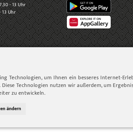
.30 - 13 Uhr
- 13 Uhr
ng Technologien, um Ihnen ein besseres Internet-Erle
6 Gemeinde Fohnsdorf |
Datenschutz
|
Cookies Hinweise
|
Imp
n. Diese Technologien nutzen wir außerdem, um Ergebni
ter zu entwickeln.
Werbeagentur Gössler & Sailer OG
gen ändern