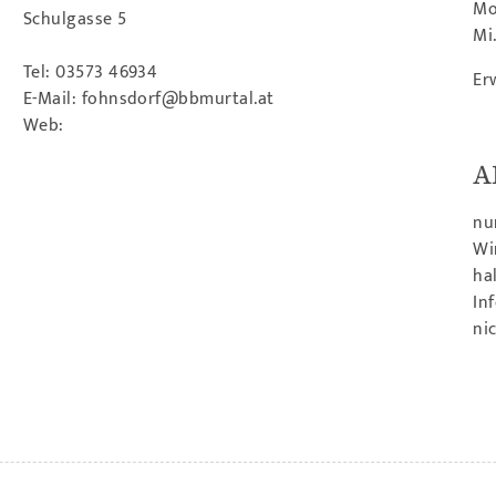
Mo
Schulgasse 5
Mi
Tel:
03573 46934
Er
E-Mail:
fohnsdorf@bbmurtal.at
Web:
A
nu
Wi
ha
In
ni