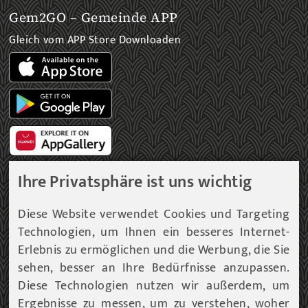
Gem2GO – Gemeinde APP
Gleich vom APP Store Downloaden
Ihre Privatsphäre ist uns wichtig
Gemeinde Newsletter
Diese Website verwendet Cookies und Targeting
Technologien, um Ihnen ein besseres Internet-
Immer am aktuellsten Informationsstand!
Erlebnis zu ermöglichen und die Werbung, die Sie
sehen, besser an Ihre Bedürfnisse anzupassen.
Unser Infoservice liefert Ihnen, in periodischen
Abständen, Informationen rund um die Gemeinde
Diese Technologien nutzen wir außerdem, um
Fohnsdorf.
Ergebnisse zu messen, um zu verstehen, woher