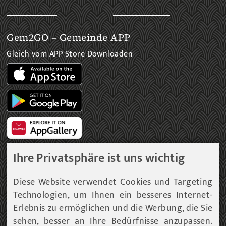
Gem2GO – Gemeinde APP
Gleich vom APP Store Downloaden
Ihre Privatsphäre ist uns wichtig
Diese Website verwendet Cookies und Targeting
Gemeinde Newsletter
Technologien, um Ihnen ein besseres Internet-
Immer am aktuellsten Informationsstand!
Erlebnis zu ermöglichen und die Werbung, die Sie
sehen, besser an Ihre Bedürfnisse anzupassen.
Unser Infoservice liefert Ihnen, in periodischen