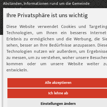
Abständen, Informationen rund um die Gemeinde
Fohnsdorf.
Ihre Privatsphäre ist uns wichtig
ZUM NEWSLETTER EINTRAG...
Diese Website verwendet Cookies und Targetin
Technologien, um Ihnen ein besseres Internet
Erlebnis zu ermöglichen und die Werbung, die Si
© 2026 Gemeinde Fohnsdorf |
Datenschutz
|
Cookies
sehen, besser an Ihre Bedürfnisse anzupassen. Dies
Technologien nutzen wir außerdem, um Ergebniss
Hinweise
|
Impressum
zu messen, um zu verstehen, woher unsere Besuche
Werbeagentur Gössler & Sailer OG
kommen oder um unsere Website weiter z
entwickeln.
Alle akzeptieren
Ich lehne ab
Einstellungen ändern