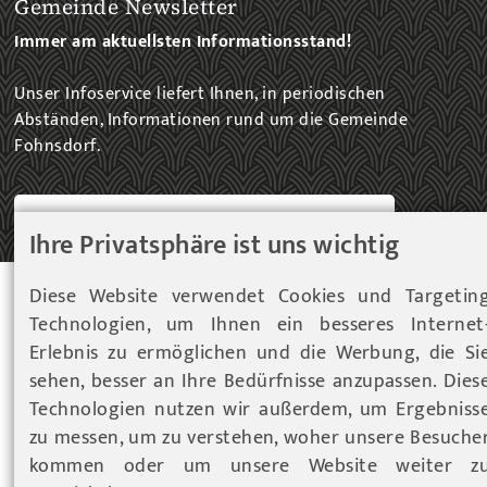
Gemeinde Newsletter
Immer am aktuellsten Informationsstand!
Unser Infoservice liefert Ihnen, in periodischen
Abständen, Informationen rund um die Gemeinde
Fohnsdorf.
ZUM NEWSLETTER EINTRAG...
Ihre Privatsphäre ist uns wichtig
Diese Website verwendet Cookies und Targetin
© 2026 Gemeinde Fohnsdorf |
Datenschutz
|
Cookies
Technologien, um Ihnen ein besseres Internet
Hinweise
|
Impressum
Erlebnis zu ermöglichen und die Werbung, die Si
Werbeagentur Gössler & Sailer OG
sehen, besser an Ihre Bedürfnisse anzupassen. Dies
Technologien nutzen wir außerdem, um Ergebniss
zu messen, um zu verstehen, woher unsere Besuche
kommen oder um unsere Website weiter z