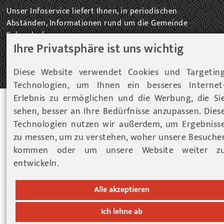
Unser Infoservice liefert Ihnen, in periodischen
Abständen, Informationen rund um die Gemeinde
Fohnsdorf.
Ihre Privatsphäre ist uns wichtig
ZUM NEWSLETTER EINTRAG...
Diese Website verwendet Cookies und Targetin
Technologien, um Ihnen ein besseres Internet
Erlebnis zu ermöglichen und die Werbung, die Si
© 2026 Gemeinde Fohnsdorf |
Datenschutz
|
Cookies
sehen, besser an Ihre Bedürfnisse anzupassen. Dies
Hinweise
|
Impressum
Technologien nutzen wir außerdem, um Ergebniss
zu messen, um zu verstehen, woher unsere Besuche
Werbeagentur Gössler & Sailer OG
kommen oder um unsere Website weiter z
entwickeln.
Alle akzeptieren
Ich lehne ab