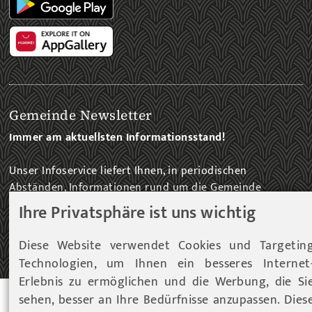
Gemeinde Newsletter
Immer am aktuellsten Informationsstand!
Unser Infoservice liefert Ihnen, in periodischen
Abständen, Informationen rund um die Gemeinde
Fohnsdorf.
Ihre Privatsphäre ist uns wichtig
Diese Website verwendet Cookies und Targetin
ZUM NEWSLETTER EINTRAG...
Technologien, um Ihnen ein besseres Internet
Erlebnis zu ermöglichen und die Werbung, die Si
sehen, besser an Ihre Bedürfnisse anzupassen. Dies
© 2026 Gemeinde Fohnsdorf |
Datenschutz
|
Cookies