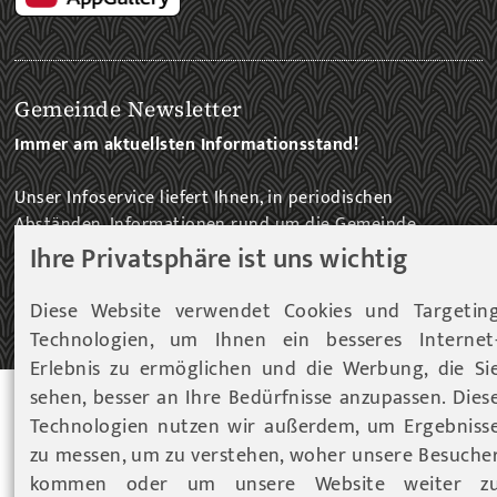
Gemeinde Newsletter
Immer am aktuellsten Informationsstand!
Unser Infoservice liefert Ihnen, in periodischen
Abständen, Informationen rund um die Gemeinde
Fohnsdorf.
Ihre Privatsphäre ist uns wichtig
Diese Website verwendet Cookies und Targetin
ZUM NEWSLETTER EINTRAG...
Technologien, um Ihnen ein besseres Internet
Erlebnis zu ermöglichen und die Werbung, die Si
sehen, besser an Ihre Bedürfnisse anzupassen. Dies
© 2026 Gemeinde Fohnsdorf |
Datenschutz
|
Cookies
Technologien nutzen wir außerdem, um Ergebniss
Hinweise
|
Impressum
zu messen, um zu verstehen, woher unsere Besuche
Werbeagentur Gössler & Sailer OG
kommen oder um unsere Website weiter z