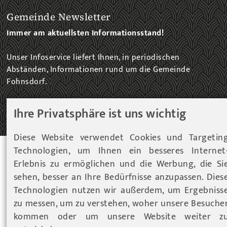
Gemeinde Newsletter
Immer am aktuellsten Informationsstand!
Unser Infoservice liefert Ihnen, in periodischen
Abständen, Informationen rund um die Gemeinde
Fohnsdorf.
Ihre Privatsphäre ist uns wichtig
ZUM NEWSLETTER EINTRAG...
Diese Website verwendet Cookies und Targetin
Technologien, um Ihnen ein besseres Internet
© 2026 Gemeinde Fohnsdorf |
Datenschutz
|
Cookies
Erlebnis zu ermöglichen und die Werbung, die Si
Hinweise
|
Impressum
sehen, besser an Ihre Bedürfnisse anzupassen. Dies
Werbeagentur Gössler & Sailer OG
Technologien nutzen wir außerdem, um Ergebniss
zu messen, um zu verstehen, woher unsere Besuche
kommen oder um unsere Website weiter z