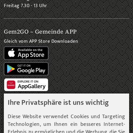
Freitag 7.30 - 13 Uhr
Gem2GO – Gemeinde APP
Gleich vom APP Store Downloaden
Ihre Privatsphäre ist uns wichtig
Gemeinde Newsletter
Diese Website verwendet Cookies und Targeting
Technologien, um Ihnen ein besseres Internet-
Immer am aktuellsten Informationsstand!
Erlebnis zu ermöglichen und die Werbung, die Sie