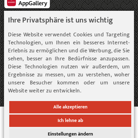
Ihre Privatsphäre ist uns wichtig
Gemeinde Newsletter
Diese Website verwendet Cookies und Targeting
Technologien, um Ihnen ein besseres Internet-
Immer am aktuellsten Informationsstand!
Erlebnis zu ermöglichen und die Werbung, die Sie
sehen, besser an Ihre Bedürfnisse anzupassen.
Unser Infoservice liefert Ihnen, in periodischen
Abständen, Informationen rund um die Gemeinde
Diese Technologien nutzen wir außerdem, um
Fohnsdorf.
Ergebnisse zu messen, um zu verstehen, woher
unsere Besucher kommen oder um unsere
Website weiter zu entwickeln.
ZUM NEWSLETTER EINTRAG...
Alle akzeptieren
© 2026 Gemeinde Fohnsdorf |
Datenschutz
|
Cookies
Ich lehne ab
Hinweise
|
Impressum
Einstellungen ändern
Werbeagentur Gössler & Sailer OG