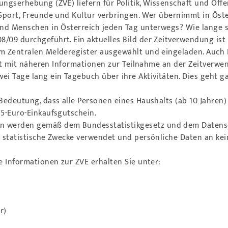
ungserhebung (ZVE) liefern für Politik, Wissenschaft und Öffe
, Sport, Freunde und Kultur verbringen. Wer übernimmt in Öst
ind Menschen in Österreich jeden Tag unterwegs? Wie lange s
/09 durchgeführt. Ein aktuelles Bild der Zeitverwendung ist 
em Zentralen Melderegister ausgewählt und eingeladen. Auch
 Post mit näheren Informationen zur Teilnahme an der Zeitve
ei Tage lang ein Tagebuch über ihre Aktivitäten. Dies geht ga
 Bedeutung, dass alle Personen eines Haushalts (ab 10 Jahre
35-Euro-Einkaufsgutschein.
werden gemäß dem Bundesstatistikgesetz und dem Datenschu
r statistische Zwecke verwendet und persönliche Daten an ke
e Informationen zur ZVE erhalten Sie unter:
r)