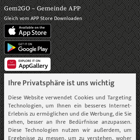
Gem2GO – Gemeinde APP
Gleich vom APP Store Downloaden
Ihre Privatsphäre ist uns wichtig
Gemeinde Newsletter
Diese Website verwendet Cookies und Targeting
Technologien, um Ihnen ein besseres Internet-
Immer am aktuellsten Informationsstand!
Erlebnis zu ermöglichen und die Werbung, die Sie
sehen, besser an Ihre Bedürfnisse anzupassen.
Unser Infoservice liefert Ihnen, in periodischen
Abständen, Informationen rund um die Gemeinde
Diese Technologien nutzen wir außerdem, um
Fohnsdorf.
Ergebnisse zu messen, um zu verstehen, woher