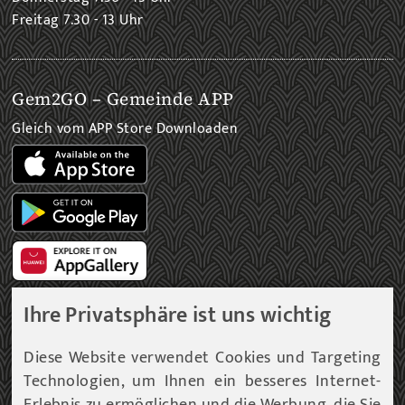
Freitag 7.30 - 13 Uhr
Gem2GO – Gemeinde APP
Gleich vom APP Store Downloaden
Ihre Privatsphäre ist uns wichtig
Gemeinde Newsletter
Diese Website verwendet Cookies und Targeting
Technologien, um Ihnen ein besseres Internet-
Immer am aktuellsten Informationsstand!
Erlebnis zu ermöglichen und die Werbung, die Sie