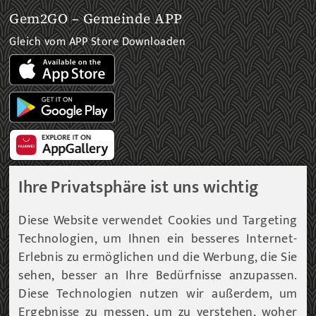
Gem2GO – Gemeinde APP
Gleich vom APP Store Downloaden
Ihre Privatsphäre ist uns wichtig
Gemeinde Newsletter
Diese Website verwendet Cookies und Targeting
Technologien, um Ihnen ein besseres Internet-
Immer am aktuellsten Informationsstand!
Erlebnis zu ermöglichen und die Werbung, die Sie
sehen, besser an Ihre Bedürfnisse anzupassen.
Unser Infoservice liefert Ihnen, in periodischen
Abständen, Informationen rund um die Gemeinde
Diese Technologien nutzen wir außerdem, um
Fohnsdorf.
Ergebnisse zu messen, um zu verstehen, woher