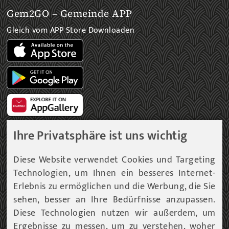
Gem2GO – Gemeinde APP
Gleich vom APP Store Downloaden
Ihre Privatsphäre ist uns wichtig
Gemeinde Newsletter
Diese Website verwendet Cookies und Targeting
Technologien, um Ihnen ein besseres Internet-
Immer am aktuellsten Informationsstand!
Erlebnis zu ermöglichen und die Werbung, die Sie
sehen, besser an Ihre Bedürfnisse anzupassen.
Unser Infoservice liefert Ihnen, in periodischen
Abständen, Informationen rund um die Gemeinde
Diese Technologien nutzen wir außerdem, um
Fohnsdorf.
Ergebnisse zu messen, um zu verstehen, woher