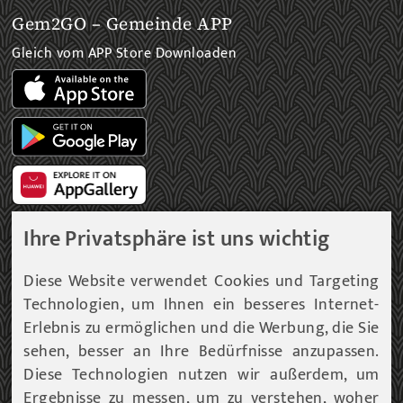
Gem2GO – Gemeinde APP
Gleich vom APP Store Downloaden
Ihre Privatsphäre ist uns wichtig
Gemeinde Newsletter
Diese Website verwendet Cookies und Targeting
Technologien, um Ihnen ein besseres Internet-
Immer am aktuellsten Informationsstand!
Erlebnis zu ermöglichen und die Werbung, die Sie
sehen, besser an Ihre Bedürfnisse anzupassen.
Unser Infoservice liefert Ihnen, in periodischen
Abständen, Informationen rund um die Gemeinde
Diese Technologien nutzen wir außerdem, um
Fohnsdorf.
Ergebnisse zu messen, um zu verstehen, woher