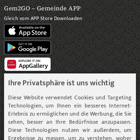
Gem2GO – Gemeinde APP
Gleich vom APP Store Downloaden
Ihre Privatsphäre ist uns wichtig
Gemeinde Newsletter
Diese Website verwendet Cookies und Targeting
Technologien, um Ihnen ein besseres Internet-
Immer am aktuellsten Informationsstand!
Erlebnis zu ermöglichen und die Werbung, die Sie
sehen, besser an Ihre Bedürfnisse anzupassen.
Unser Infoservice liefert Ihnen, in periodischen
Abständen, Informationen rund um die Gemeinde
Diese Technologien nutzen wir außerdem, um
Fohnsdorf.
Ergebnisse zu messen, um zu verstehen, woher