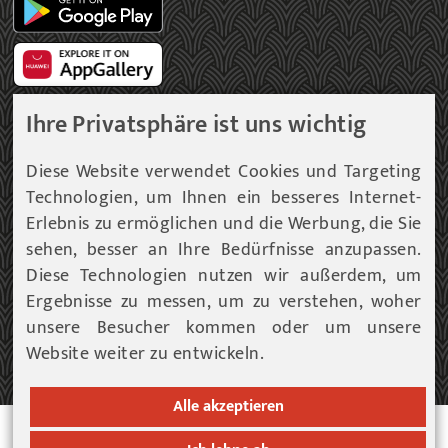
Ihre Privatsphäre ist uns wichtig
Gemeinde Newsletter
Diese Website verwendet Cookies und Targeting
Technologien, um Ihnen ein besseres Internet-
Immer am aktuellsten Informationsstand!
Erlebnis zu ermöglichen und die Werbung, die Sie
sehen, besser an Ihre Bedürfnisse anzupassen.
Unser Infoservice liefert Ihnen, in periodischen
Abständen, Informationen rund um die Gemeinde
Diese Technologien nutzen wir außerdem, um
Fohnsdorf.
Ergebnisse zu messen, um zu verstehen, woher
unsere Besucher kommen oder um unsere
Website weiter zu entwickeln.
ZUM NEWSLETTER EINTRAG...
Alle akzeptieren
© 2026 Gemeinde Fohnsdorf |
Datenschutz
|
Cookies