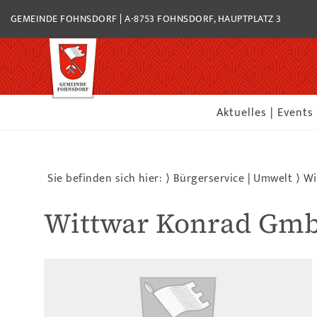
GEMEINDE FOHNSDORF | A-8753 FOHNSDORF, HAUPTPLATZ 3
Aktuelles | Events
Sie befinden sich hier: ⟩
Bürgerservice | Umwelt
⟩
Wi
Wittwar Konrad Gm