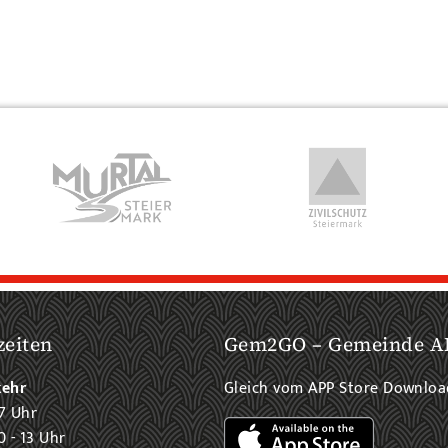
zeiten
Gem2GO – Gemeinde A
kehr
Gleich vom APP Store Downlo
7 Uhr
0 - 13 Uhr