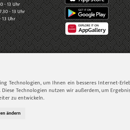
0 - 13 Uhr
.30 - 13 Uhr
- 13 Uhr
ng Technologien, um Ihnen ein besseres Internet-Erle
6 Gemeinde Fohnsdorf |
Datenschutz
|
Cookies Hinweise
|
Imp
n. Diese Technologien nutzen wir außerdem, um Ergebni
ter zu entwickeln.
Werbeagentur Gössler & Sailer OG
gen ändern