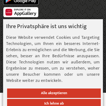
Ihre Privatsphäre ist uns wichtig
Gemeinde Newsletter
Diese Website verwendet Cookies und Targeting
Technologien, um Ihnen ein besseres Internet-
Immer am aktuellsten Informationsstand!
Erlebnis zu ermöglichen und die Werbung, die Sie
sehen, besser an Ihre Bedürfnisse anzupassen.
Unser Infoservice liefert Ihnen, in periodischen
Abständen, Informationen rund um die Gemeinde
Diese Technologien nutzen wir außerdem, um
Fohnsdorf.
Ergebnisse zu messen, um zu verstehen, woher
unsere Besucher kommen oder um unsere
Website weiter zu entwickeln.
ZUM NEWSLETTER EINTRAG...
Alle akzeptieren
© 2026 Gemeinde Fohnsdorf |
Datenschutz
|
Cookies
Ich lehne ab